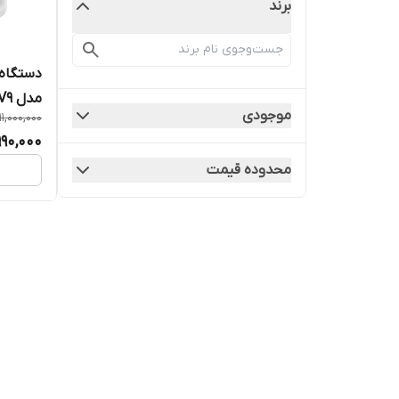
برند
دستگاه 
مدل V9
موجودی
11,000,000
990,000
محدوده قیمت