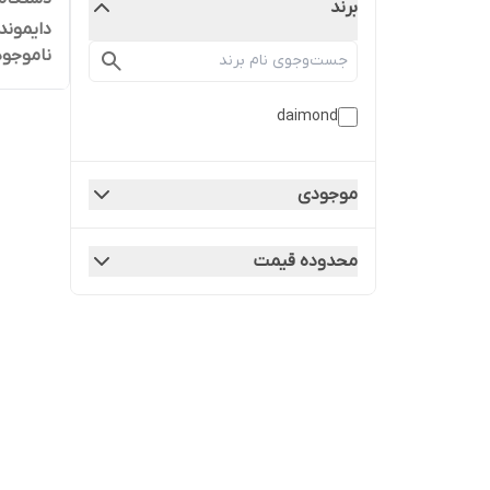
برند
دایموند3 کاره
ناموجود
daimond
موجودی
محدوده قیمت