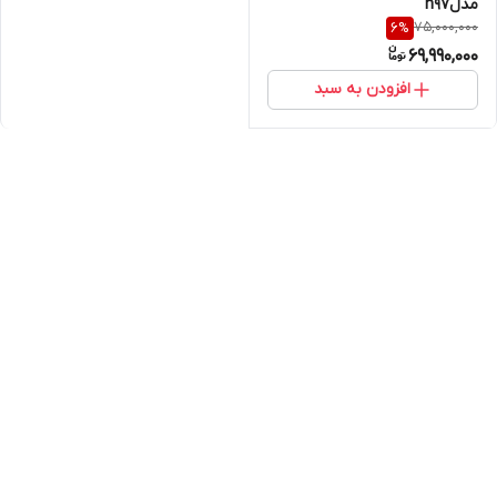
مدلn97
75,000,000
6
%
69,990,000
افزودن به سبد