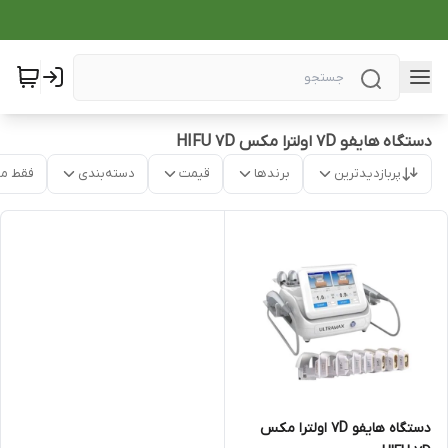
دستگاه هایفو 7D اولترا مکس HIFU 7D
پربازدیدترین
برندها
قیمت
دسته‌بندی
فقط م
دستگاه هایفو 7D اولترا مکس