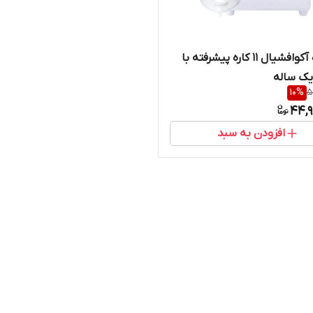
دستگاه آکوافشیال 11 کاره پیشرفته با
 یک ساله
10
%
5
44,9
افزودن به سبد