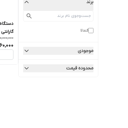
برند
کندلا
گارانتی
0,000,000
60,000
موجودی
محدوده قیمت