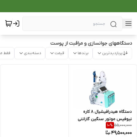
دستگاههای جوانسازی و مراقبت از پوست
پربازدیدترین
برندها
قیمت
دسته‌بندی
فقط م
دستگاه هیدرافیشیال ۸ کاره
نیوفیس موتور سنگین گارانتی
55,000,000
10
%
دار
49,500,000