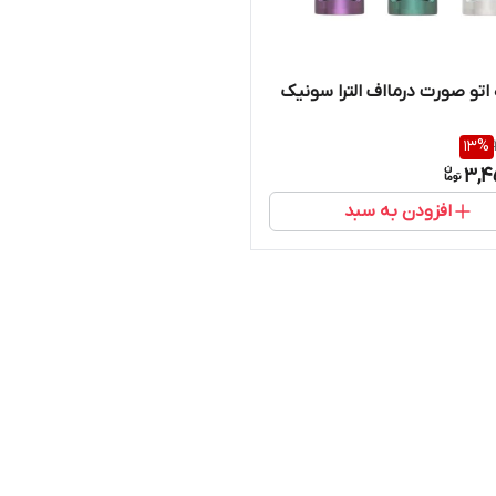
اتو صورت درمااف الترا سونیک
13
%
3,4
افزودن به سبد