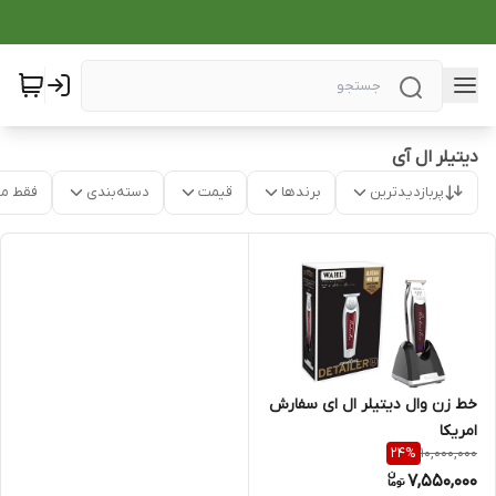
دیتیلر ال آی
پربازدیدترین
برندها
قیمت
دسته‌بندی
فقط م
خط زن وال دیتیلر ال ای سفارش
امریکا
10,000,000
24
%
7,550,000