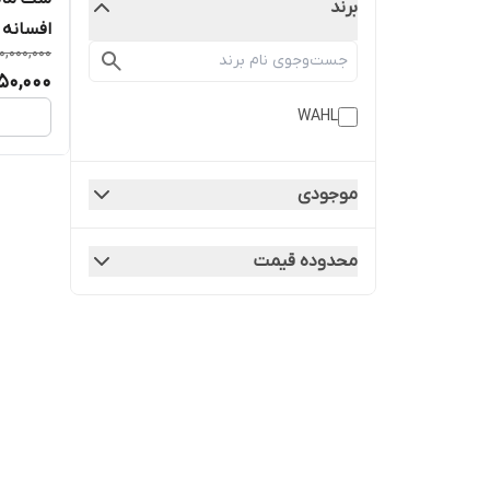
برند
افسانه 
0,000,000
550,000
WAHL
موجودی
محدوده قیمت