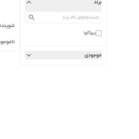
برند
شوینده پم
بیوآکوا
ناموجود
موجودی