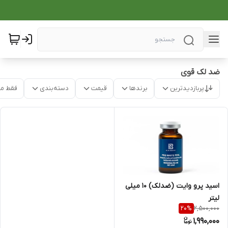
ضد لک قوی
پربازدیدترین
برندها
قیمت
دسته‌بندی
فقط م
اسید پرو وایت (ضدلک) 10 میلی‌
لیتر
2,500,000
20
%
1,990,000