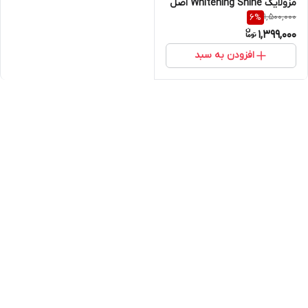
مزولایک Whitening Shine اصل
1,500,000
6
%
1,399,000
افزودن به سبد