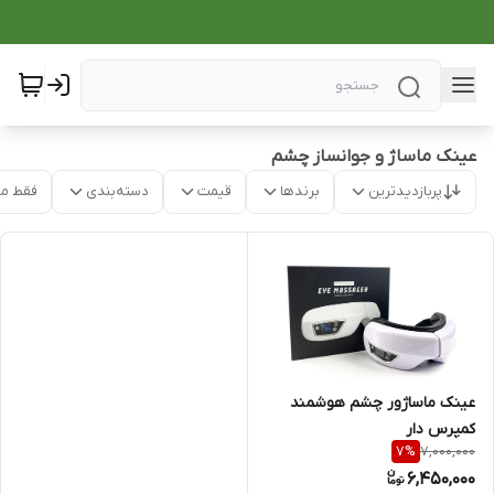
عینک ماساژ و جوانساز چشم
پربازدیدترین
برندها
قیمت
دسته‌بندی
فقط م
عینک ماساژور چشم هوشمند
کمپرس دار
7,000,000
7
%
6,450,000