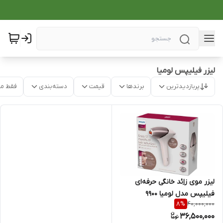
لیزر فیلیپس لومیا
پربازدیدترین
برندها
قیمت
دسته‌بندی
فقط م
لیزر موی زاِئد خانگی حرفه‌ای
فیلیپس مدل لومیا 9900
40,000,000
8
%
36,500,000