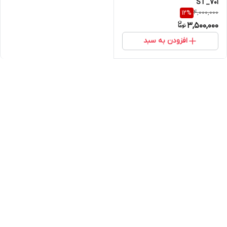
ST_701
4,000,000
12
%
3,500,000
افزودن به سبد