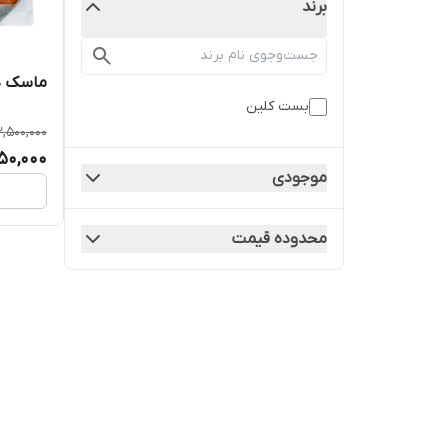
برند
ماسک دو
بست کلین
2,500,000
250,000
موجودی
محدوده قیمت