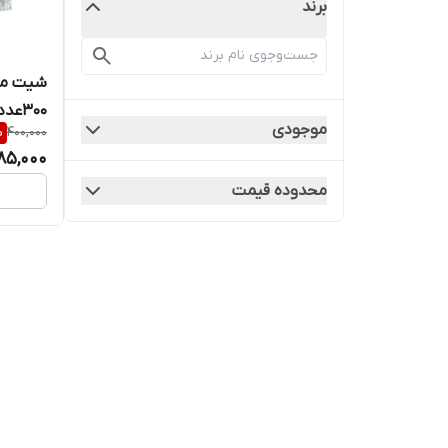
برند
شیت ما
300عددی
موجودی
%
400,000
85,000
محدوده قیمت