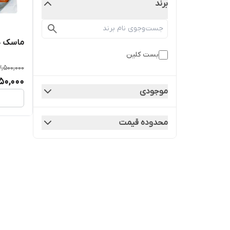
برند
ماسک دو
بست کلین
2,500,000
250,000
موجودی
محدوده قیمت