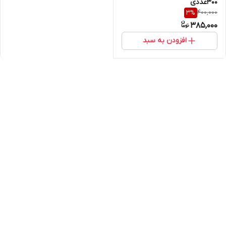
300عددی
400,000
3
%
385,000
افزودن به سبد