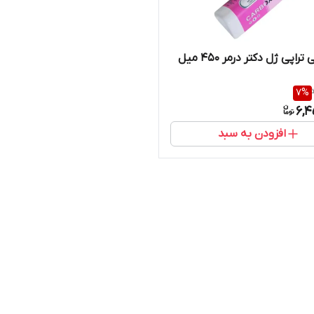
راپی ژل دکتر درمر 450 میل
7
%
6,4
افزودن به سبد