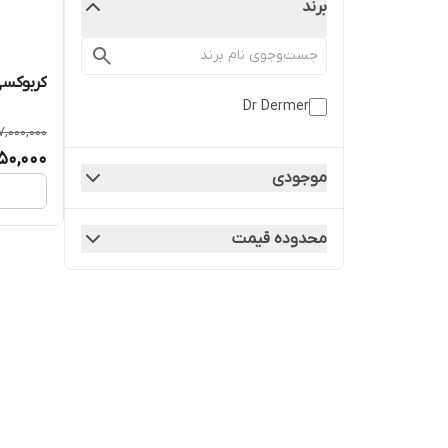
برند
کربوکسی ت
Dr Dermer
7,000,000
50,000
موجودی
محدوده قیمت