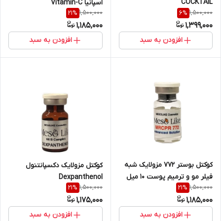
COCKTAIL
اسپانیا Vitamin-C
1,500,000
1,500,000
21
%
6
%
1,185,000
1,399,000
افزودن به سبد
افزودن به سبد
کوکتل بوستر ۷۷۲ مزولایک شبه
کوکتل مزولایک دکسپانتنول
فیلر مو و ترمیم پوست ۱۰ میل
Dexpanthenol
1,500,000
1,500,000
21
%
21
%
MNCPR Booster
1,175,000
1,185,000
افزودن به سبد
افزودن به سبد