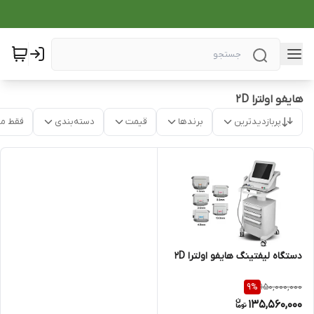
هایفو اولترا 2D
پربازدیدترین
برندها
قیمت
دسته‌بندی
فقط م
دستگاه لیفتینگ هایفو اولترا 2D
150,000,000
9
%
135,560,000