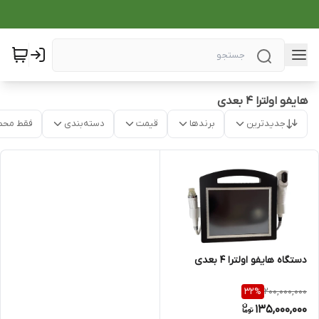
هایفو اولترا 4 بعدی
جدیدترین
برندها
قیمت
دسته‌بندی
فقط محص
دستگاه هایفو اولترا 4 بعدی
200,000,000
32
%
135,000,000