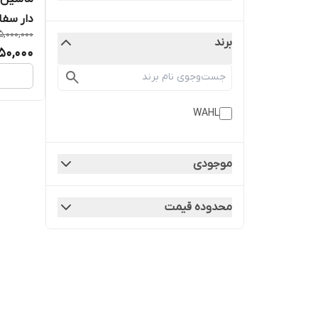
دار سفا
5,000,000
برند
250,000
WAHL
موجودی
محدوده قیمت