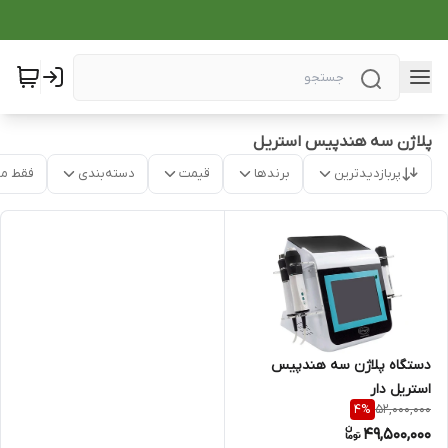
پلاژن سه هندپیس استریل
پربازدیدترین
برندها
قیمت
دسته‌بندی
فقط م
دستگاه پلاژن سه هندپیس
استریل دار
52,000,000
4
%
49,500,000