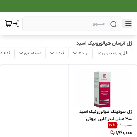
ژل آبرسان هیالورونیک اسید
پربازدیدترین
برندها
قیمت
دسته‌بندی
فقط م
ژل سوتینگ هیالورونیک اسید
300 میلی لیتر کلین بیوتی
2,400,000
17
%
1,990,000