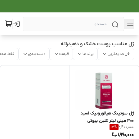
ژل مناسب پوست خشک و دهیدراته
جدیدترین
برندها
قیمت
دسته‌بندی
فقط محص
ژل سوتینگ هیالورونیک اسید
300 میلی لیتر کلین بیوتی
2,400,000
17
%
1,990,000