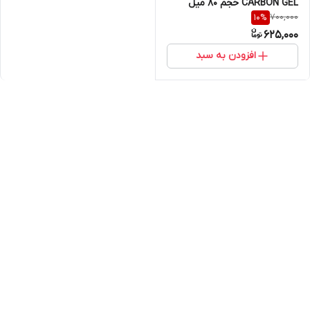
CARBON GEL حجم 80 میل
700,000
10
%
625,000
افزودن به سبد