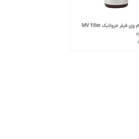
کوکتل ام وی فیلر مزولایک MV filler
c