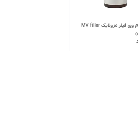
کوکتل ام وی فیلر مزولایک MV filler
c