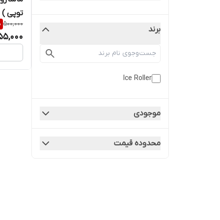
توپی )
%
500,000
برند
55,000
Ice Roller
موجودی
محدوده قیمت