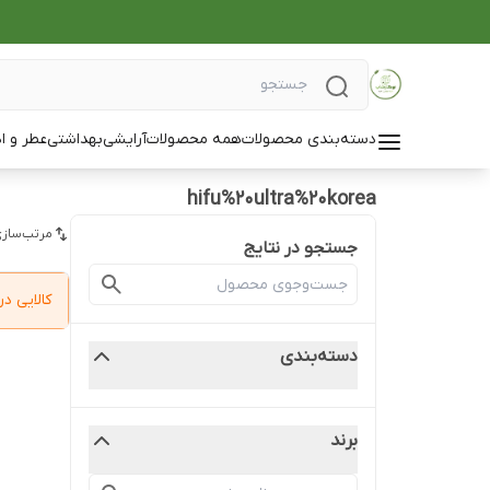
دسته‌بندی محصولات
همه محصولات
آرایشی
بهداشتی
عطر و ا
hifu%20ultra%20korea
مرتب‌سازی
جستجو در نتایج
کالایی 
دسته‌بندی
برند