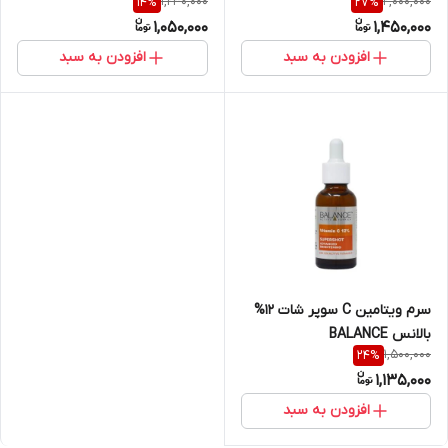
1,230,000
2,000,000
14
%
27
%
BALANCE حجم ۳۰ میلی‌لیتر
Balance
1,050,000
1,450,000
افزودن به سبد
افزودن به سبد
سرم ویتامین C سوپر شات 12%
بالانس BALANCE
1,500,000
24
%
1,135,000
افزودن به سبد