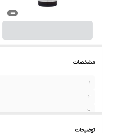
6
8
7
:
9
مشخصات
1
2
3
4
توضیحات