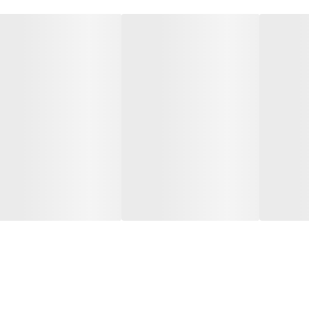
 رنگ پوست
ل استرس‌زای محیطی
 ارتجاعی پوست
ا تست پچ)