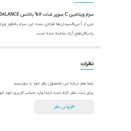
5
سرم ویتامین C سوپر شات 12% بالانس BALANCE
6
غنی از آنتی‌اکسیدان‌ها طراحی شده. این سرم به‌طور و
رادیکال‌های آزاد ساخته شده است.
8
7
جوان‌سازی پوست هستند.
9
نظرات
ترکیبات کلیدی و اثرات آنها
ویتامین C پایدار 12%: اصلی‌ترین عا
شما هم درباره این محصول نظر خود را بنویسید.
آنتی‌اکسیدان قوی است که از پوست در برابر آسی
برای ثبت نظر، لازم است ابتدا وارد حساب کاربری خود شو
فروکتوز (Fructose): نوعی قند طبیعی با خاصیت مرطوب‌کنندگی و نرم‌کنندگی؛ به بهبود انعطاف‌پذیری و شادابی پوست کمک می‌کند
افزودن نظر
هیالورونیک اسید: برای حفظ رطوبت پوست و جلوگیری
عصاره مرکبات: منبع طبیعی ویتامین‌ها و فلاونوئی