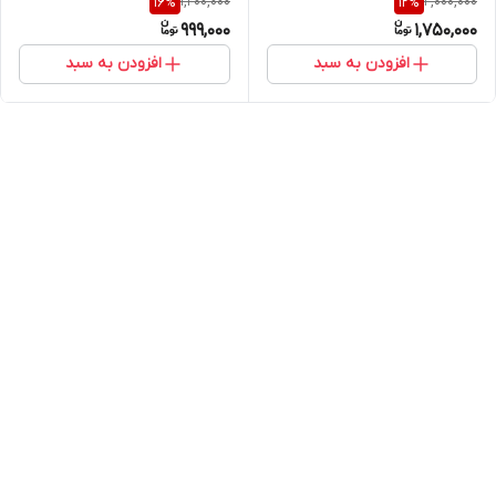
1,200,000
2,000,000
16
%
12
%
Balanced Gel Cleanser
Skin Barrier Ampoule
999,000
1,750,000
افزودن به سبد
افزودن به سبد