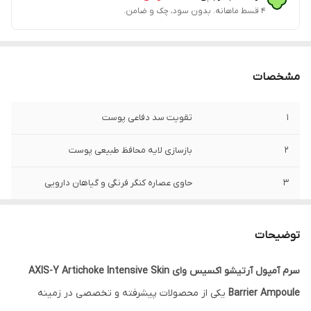
۴ قسط ماهانه. بدون سود، چک و ضامن.
مشخصات
1
تقویت سد دفاعی پوست
2
بازسازی لایه محافظ طبیعی پوست
3
حاوی عصاره کنگر فرنگی و گیاهان دارویی
4
کاهش التهاب و قرمزی پوست
توضیحات
5
آبرسانی عمیق و حفظ رطوبت طولانی
سرم آمپول آرتیشو اکسیس وای AXIS-Y Artichoke Intensive Skin
6
تسریع ترمیم سلول‌های آسیب‌دیده
Barrier Ampoule
یکی از محصولات پیشرفته و تخصصی در زمینه