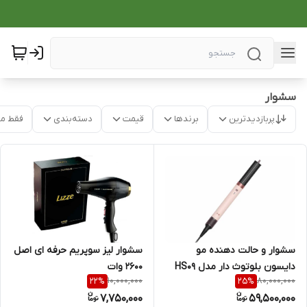
سشوار
پربازدیدترین
برندها
قیمت
دسته‌بندی
فقط م
سشوار و حالت دهنده مو
سشوار لیز سوپریم حرفه ای اصل
دایسون بلوتوث دار مدل HS09
2600 وات
10,000,000
80,000,000
22
%
25
%
7,750,000
59,500,000