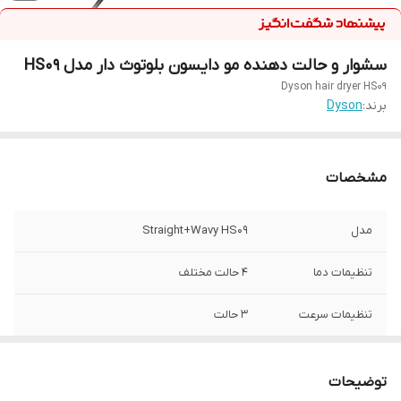
سشوار و حالت دهنده مو دایسون بلوتوث دار مدل HS09
Dyson hair dryer HS09
برند:
Dyson
مشخصات
مدل
Straight+Wavy HS09
تنظیمات دما
۴ حالت مختلف
تنظیمات سرعت
3 حالت
کشور سازنده
اکلیس
توضیحات
فناوری
استفاده از فناوری آیرودینامیک کواندا