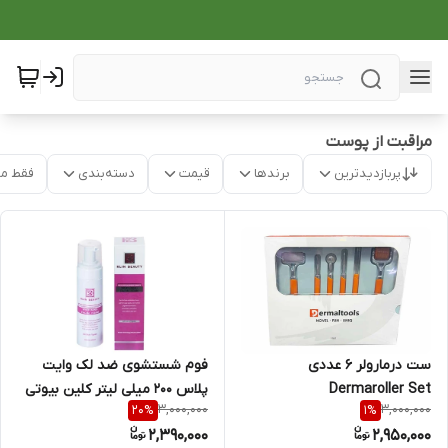
مراقبت از پوست
پربازدیدترین
برندها
قیمت
دسته‌بندی
فقط م
ست درمارولر 6 عددی
فوم شستشوی ضد لک وایت
Dermaroller Set
پلاس 200 میلی لیتر کلین بیوتی
3,000,000
3,000,000
20
%
1
%
2,390,000
2,950,000