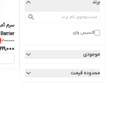
برند
اکسیس وای
Barrier
1,200,000
mpoule
999,000
موجودی
محدوده قیمت