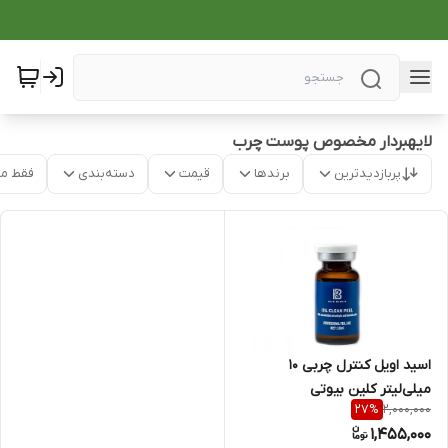
لایهبردار مخصوص پوست چرب
پربازدیدترین
برندها
قیمت
دسته‌بندی
فقط م
اسید اویل کنترل چربی ۱۰
میلی‌لیتر کلین بیوتی
2,000,000
27
%
1,455,000