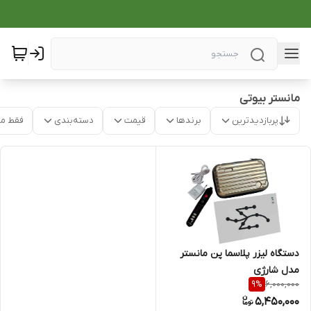
مانستر بیوتی
پربازدیدترین
برندها
قیمت
دسته‌بندی
فقط م
دستگاه لیزر پلاسما پن مانستر
مدل شارژی
6,000,000
9
%
5,450,000