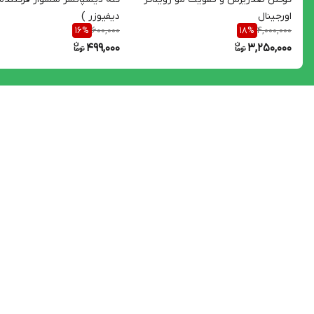
اورجینال
دیفیوزر )
600,000
4,000,000
16
%
18
%
499,000
3,250,000